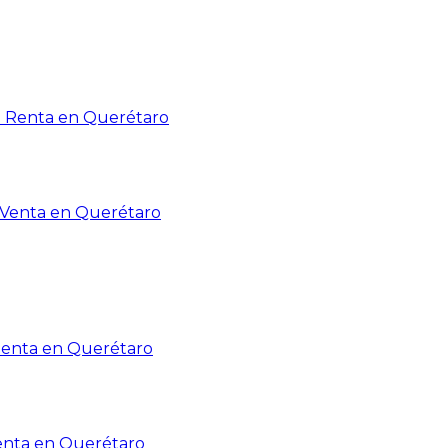
n Renta en Querétaro
n Venta en Querétaro
Renta en Querétaro
enta en Querétaro