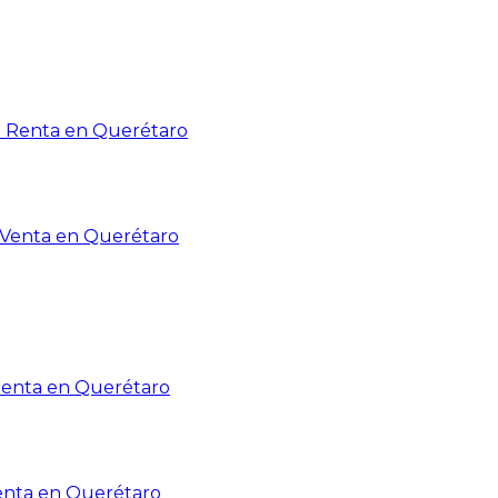
n Renta en Querétaro
n Venta en Querétaro
Renta en Querétaro
enta en Querétaro