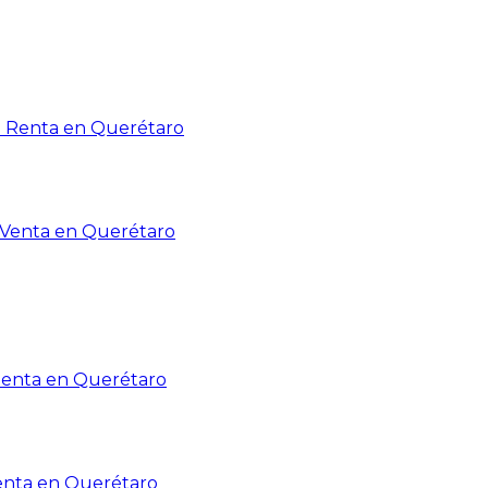
n Renta en Querétaro
n Venta en Querétaro
Renta en Querétaro
enta en Querétaro