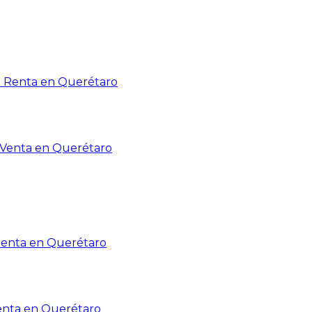
n Renta en Querétaro
n Venta en Querétaro
Renta en Querétaro
enta en Querétaro