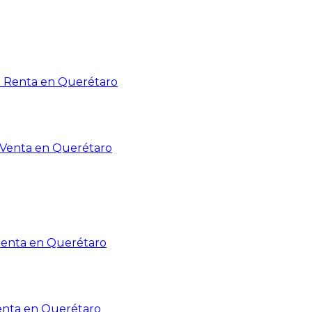
n Renta en Querétaro
n Venta en Querétaro
Renta en Querétaro
enta en Querétaro