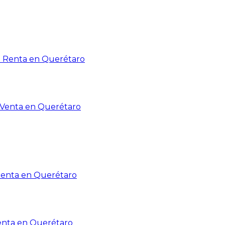
n Renta en Querétaro
n Venta en Querétaro
Renta en Querétaro
enta en Querétaro