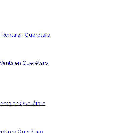
n Renta en Querétaro
n Venta en Querétaro
Renta en Querétaro
enta en Querétaro