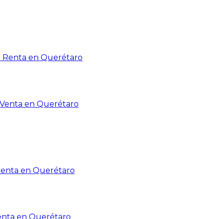
n Renta en Querétaro
n Venta en Querétaro
Renta en Querétaro
enta en Querétaro