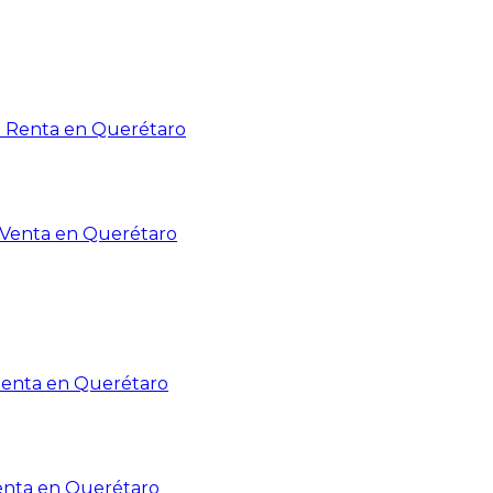
n Renta en Querétaro
n Venta en Querétaro
Renta en Querétaro
enta en Querétaro