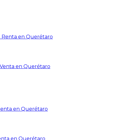
n Renta en Querétaro
n Venta en Querétaro
Renta en Querétaro
enta en Querétaro