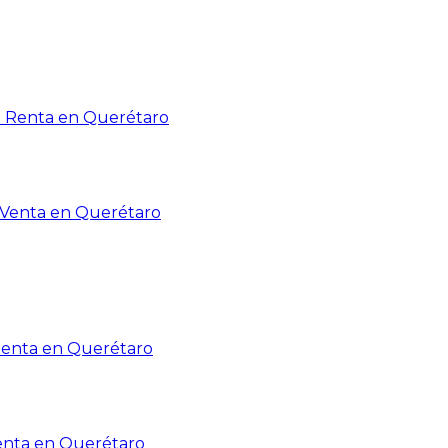
n Renta en Querétaro
n Venta en Querétaro
Renta en Querétaro
enta en Querétaro