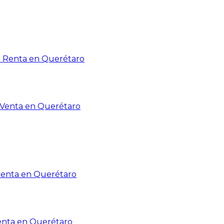
n Renta en Querétaro
n Venta en Querétaro
Renta en Querétaro
enta en Querétaro