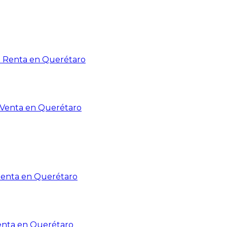
n Renta en Querétaro
n Venta en Querétaro
Renta en Querétaro
enta en Querétaro