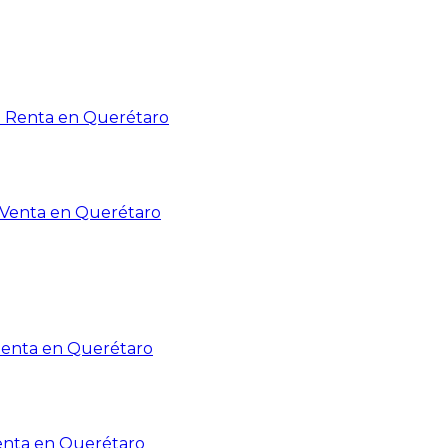
n Renta en Querétaro
n Venta en Querétaro
Renta en Querétaro
enta en Querétaro