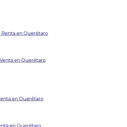
n Renta en Querétaro
n Venta en Querétaro
Renta en Querétaro
enta en Querétaro