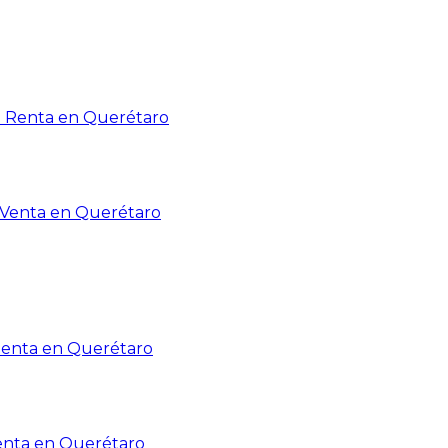
n Renta en Querétaro
n Venta en Querétaro
Renta en Querétaro
enta en Querétaro