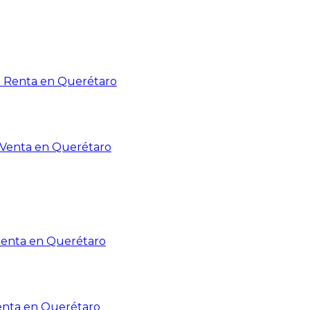
n Renta en Querétaro
n Venta en Querétaro
Renta en Querétaro
enta en Querétaro