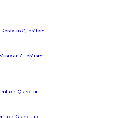
n Renta en Querétaro
n Venta en Querétaro
Renta en Querétaro
enta en Querétaro