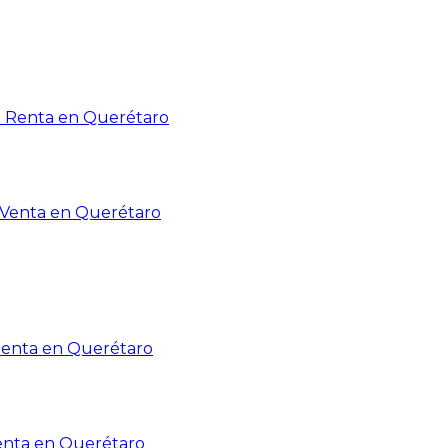
n Renta en Querétaro
n Venta en Querétaro
Renta en Querétaro
enta en Querétaro