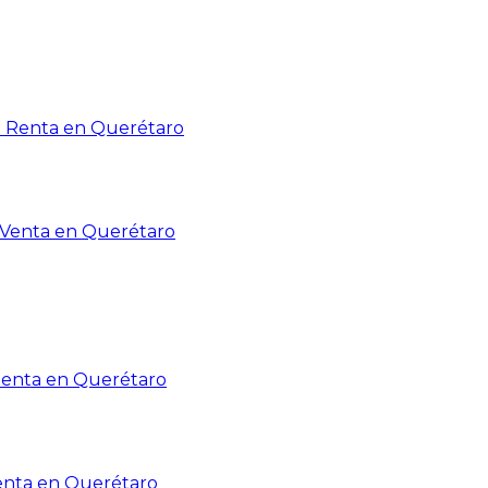
n Renta en Querétaro
n Venta en Querétaro
Renta en Querétaro
enta en Querétaro