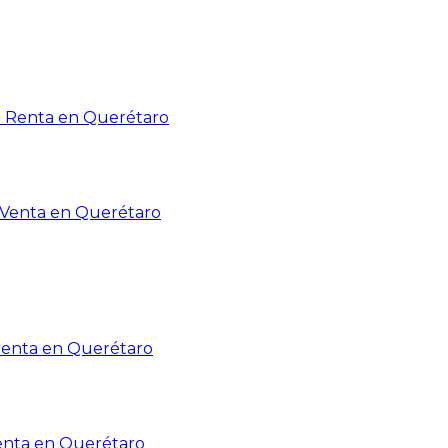
n Renta en Querétaro
n Venta en Querétaro
Renta en Querétaro
enta en Querétaro