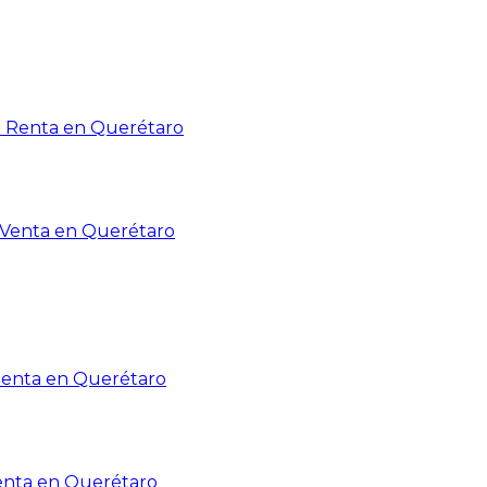
n Renta en Querétaro
n Venta en Querétaro
Renta en Querétaro
enta en Querétaro