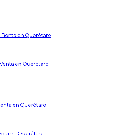
n Renta en Querétaro
n Venta en Querétaro
Renta en Querétaro
enta en Querétaro