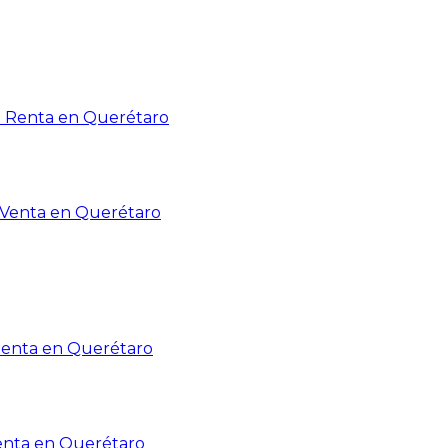
n Renta en Querétaro
n Venta en Querétaro
Renta en Querétaro
enta en Querétaro