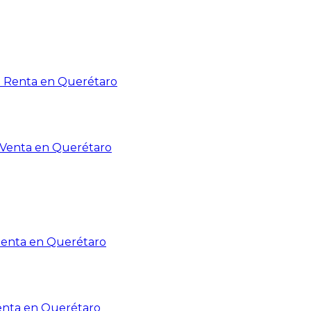
n Renta en Querétaro
n Venta en Querétaro
Renta en Querétaro
enta en Querétaro