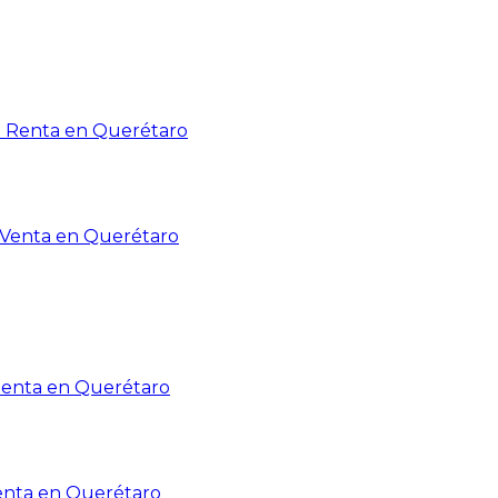
n Renta en Querétaro
n Venta en Querétaro
Renta en Querétaro
enta en Querétaro