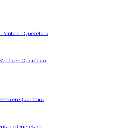
n Renta en Querétaro
n Venta en Querétaro
Renta en Querétaro
enta en Querétaro