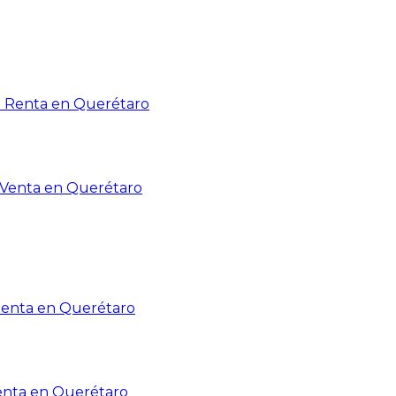
n Renta en Querétaro
n Venta en Querétaro
Renta en Querétaro
enta en Querétaro