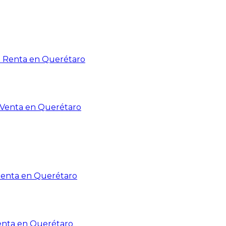
n Renta en Querétaro
n Venta en Querétaro
Renta en Querétaro
enta en Querétaro