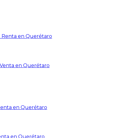
n Renta en Querétaro
n Venta en Querétaro
Renta en Querétaro
enta en Querétaro