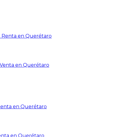
n Renta en Querétaro
n Venta en Querétaro
Renta en Querétaro
enta en Querétaro