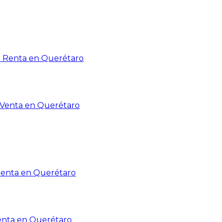
n Renta en Querétaro
n Venta en Querétaro
Renta en Querétaro
enta en Querétaro