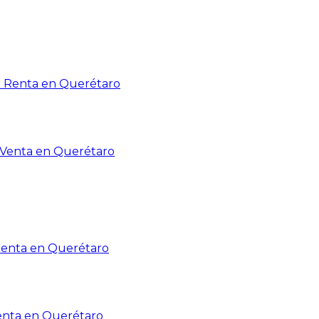
n Renta en Querétaro
n Venta en Querétaro
Renta en Querétaro
enta en Querétaro