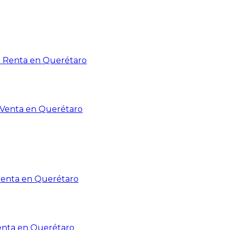
n Renta en Querétaro
n Venta en Querétaro
Renta en Querétaro
enta en Querétaro