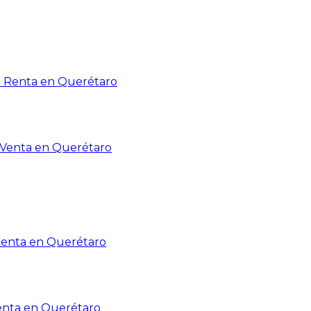
n Renta en Querétaro
n Venta en Querétaro
Renta en Querétaro
enta en Querétaro