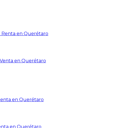
n Renta en Querétaro
n Venta en Querétaro
Renta en Querétaro
enta en Querétaro