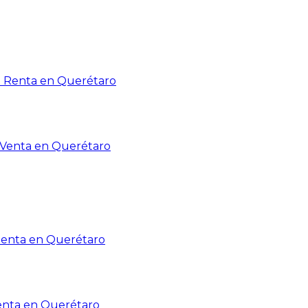
n Renta en Querétaro
n Venta en Querétaro
Renta en Querétaro
enta en Querétaro