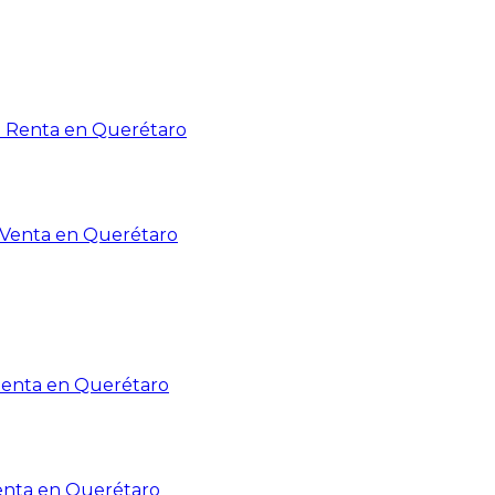
n Renta en Querétaro
n Venta en Querétaro
Renta en Querétaro
enta en Querétaro