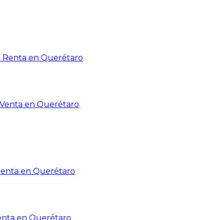
n Renta en Querétaro
n Venta en Querétaro
Renta en Querétaro
enta en Querétaro