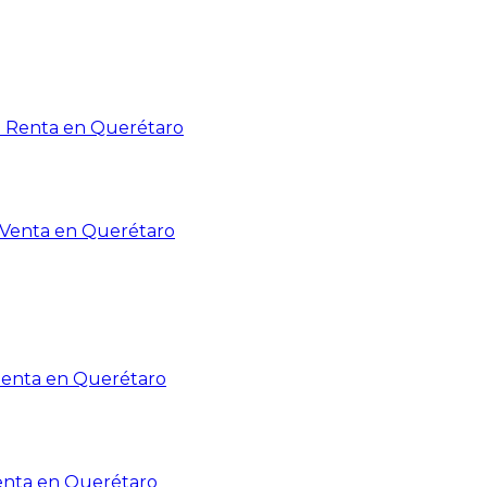
n Renta en Querétaro
n Venta en Querétaro
Renta en Querétaro
enta en Querétaro