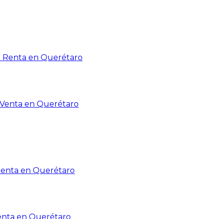
n Renta en Querétaro
n Venta en Querétaro
Renta en Querétaro
enta en Querétaro