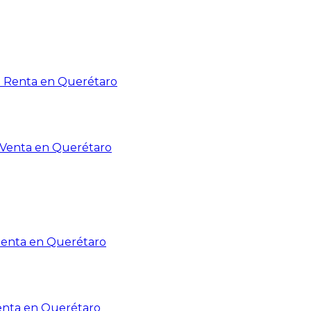
n Renta en Querétaro
n Venta en Querétaro
Renta en Querétaro
enta en Querétaro