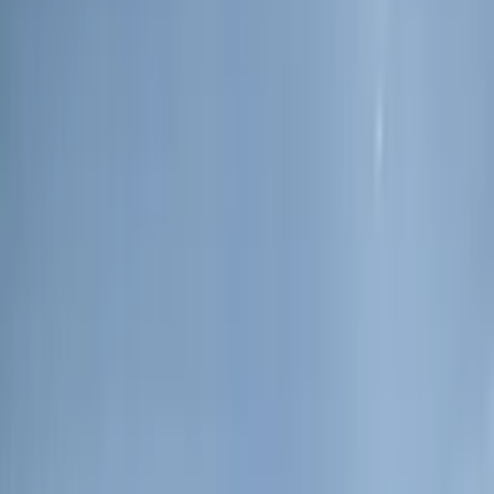
en Tultitlan
Bodegas en Renta en Tepotzotlan
Comprar
Ciudades
Bodegas en Venta en Ciudad de México
Bodegas en
Venta en Jalisco
Bodegas en Venta en Nuevo
León
Bodegas en Venta en Querétaro
Corredores
Bodegas en Venta en Cuautitlan
Bodegas en Venta en
Tultitlan
Bodegas en Venta en Tepotzotlan
Solicita una consultoría personalizada gratis aquí
Terrenos
Comprar
Terrenos en Venta en Ciudad de México
Terrenos en
Venta en Jalisco
Terrenos en Venta en Nuevo
León
Terrenos en Venta en Querétaro
Solicita una consultoría personalizada gratis aquí
Desarrolladores
Iniciar sesión
Ir al Complejo