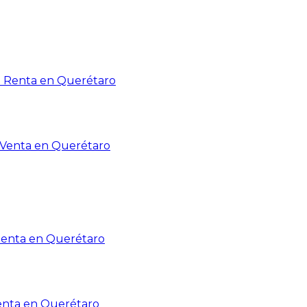
n Renta en Querétaro
n Venta en Querétaro
Renta en Querétaro
enta en Querétaro