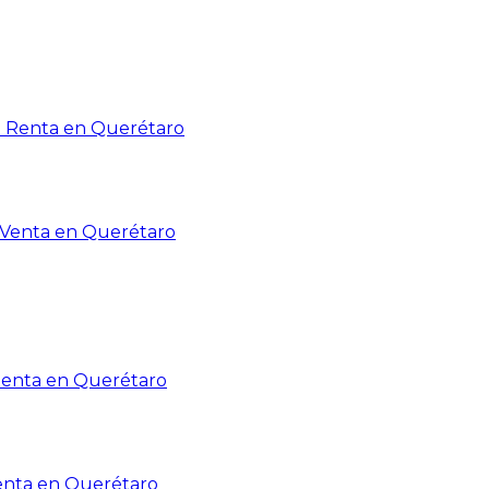
n Renta en Querétaro
n Venta en Querétaro
Renta en Querétaro
enta en Querétaro