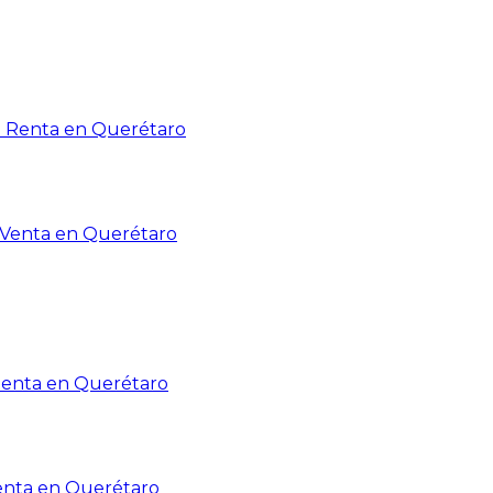
n Renta en Querétaro
n Venta en Querétaro
Renta en Querétaro
enta en Querétaro