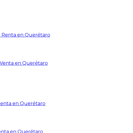
n Renta en Querétaro
n Venta en Querétaro
Renta en Querétaro
enta en Querétaro