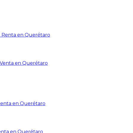
n Renta en Querétaro
n Venta en Querétaro
Renta en Querétaro
enta en Querétaro