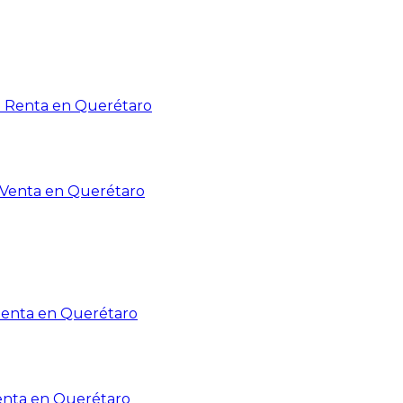
n Renta en Querétaro
n Venta en Querétaro
Renta en Querétaro
enta en Querétaro