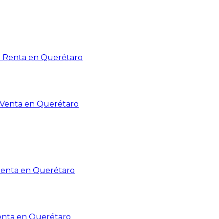
n Renta en Querétaro
n Venta en Querétaro
Renta en Querétaro
enta en Querétaro